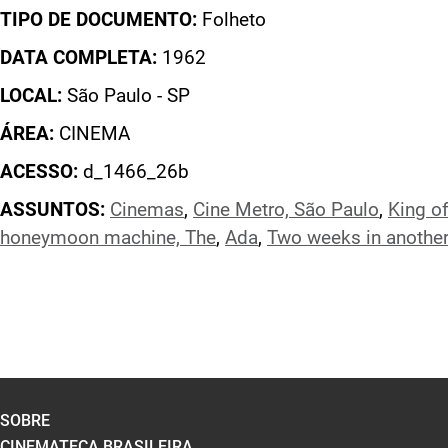
TIPO DE DOCUMENTO:
Folheto
DATA COMPLETA:
1962
LOCAL:
São Paulo - SP
ÁREA:
CINEMA
ACESSO:
d_1466_26b
ASSUNTOS:
Cinemas
,
Cine Metro, São Paulo
,
King o
honeymoon machine, The
,
Ada
,
Two weeks in anothe
SOBRE
CINEMATECA BRASILEIRA