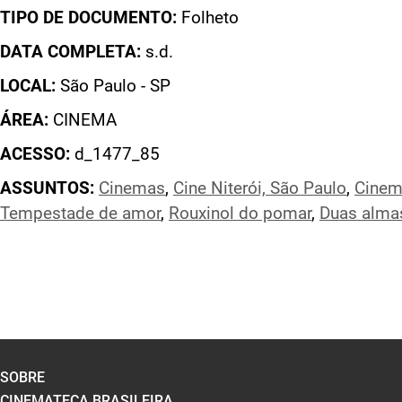
TIPO DE DOCUMENTO:
Folheto
DATA COMPLETA:
s.d.
LOCAL:
São Paulo - SP
ÁREA:
CINEMA
ACESSO:
d_1477_85
ASSUNTOS:
Cinemas
,
Cine Niterói, São Paulo
,
Cinem
Tempestade de amor
,
Rouxinol do pomar
,
Duas alma
SOBRE
CINEMATECA BRASILEIRA