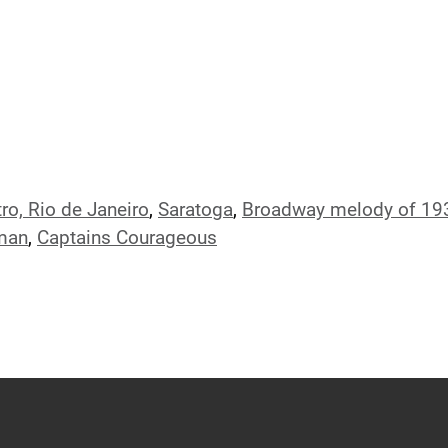
ro, Rio de Janeiro
,
Saratoga
,
Broadway melody of 19
 man
,
Captains Courageous