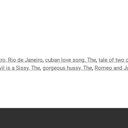
ro, Rio de Janeiro
,
cuban love song, The
,
tale of two c
il is a Sissy, The
,
gorgeous hussy, The
,
Romeo and Ju