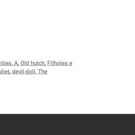
ities, A
,
Old hutch
,
Filhotes e
liet
,
devil-doll, The