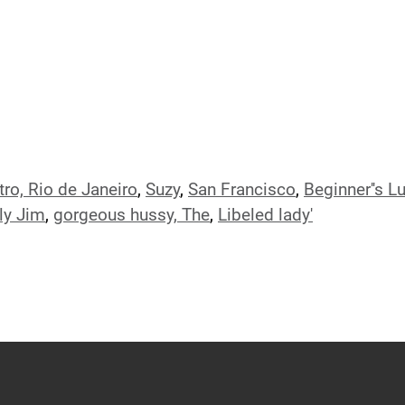
ro, Rio de Janeiro
,
Suzy
,
San Francisco
,
Beginner''s L
ly Jim
,
gorgeous hussy, The
,
Libeled lady'