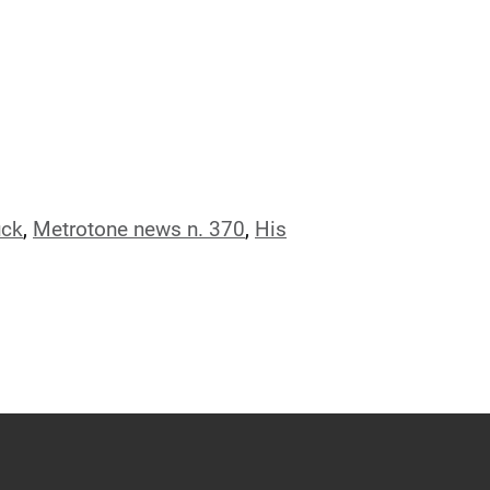
uck
,
Metrotone news n. 370
,
His