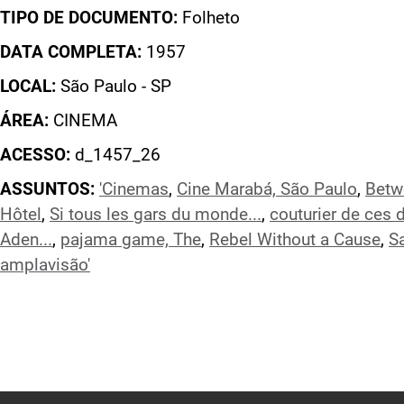
TIPO DE DOCUMENTO:
Folheto
DATA COMPLETA:
1957
LOCAL:
São Paulo - SP
ÁREA:
CINEMA
ACESSO:
d_1457_26
ASSUNTOS:
'Cinemas
,
Cine Marabá, São Paulo
,
Betw
Hôtel
,
Si tous les gars du monde...
,
couturier de ces
Aden...
,
pajama game, The
,
Rebel Without a Cause
,
S
amplavisão'