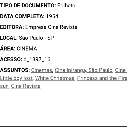
TIPO DE DOCUMENTO:
Folheto
DATA COMPLETA:
1954
EDITORA:
Empresa Cine Revista
LOCAL:
São Paulo - SP
ÁREA:
CINEMA
ACESSO:
d_1397_16
ASSUNTOS:
Cinemas
,
Cine Ipiranga, São Paulo
,
Cine
Little boy lost
,
White Christmas
,
Princess and the Pira
sun
,
Cine Revista