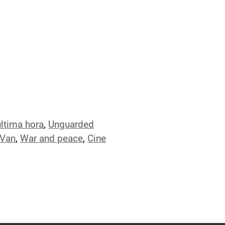
última hora
,
Unguarded
 Van
,
War and peace
,
Cine