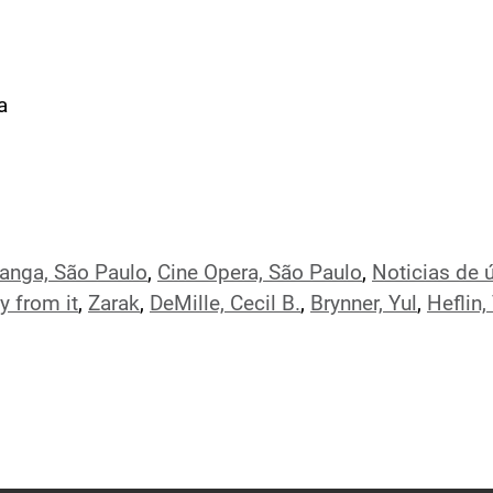
a
ranga, São Paulo
,
Cine Opera, São Paulo
,
Noticias de 
y from it
,
Zarak
,
DeMille, Cecil B.
,
Brynner, Yul
,
Heflin,