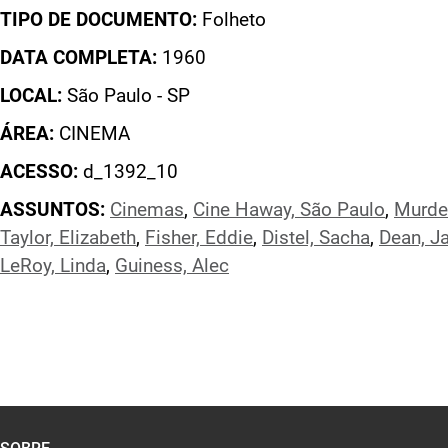
TIPO DE DOCUMENTO:
Folheto
DATA COMPLETA:
1960
LOCAL:
São Paulo - SP
ÁREA:
CINEMA
ACESSO:
d_1392_10
ASSUNTOS:
Cinemas
,
Cine Haway, São Paulo
,
Murder
Taylor, Elizabeth
,
Fisher, Eddie
,
Distel, Sacha
,
Dean, J
LeRoy, Linda
,
Guiness, Alec