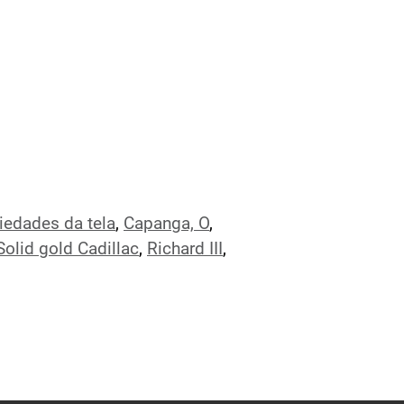
iedades da tela
,
Capanga, O
,
Solid gold Cadillac
,
Richard III
,