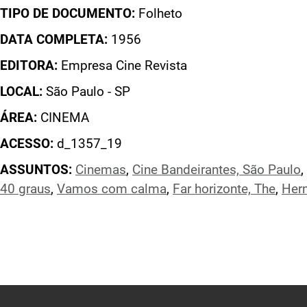
TIPO DE DOCUMENTO:
Folheto
DATA COMPLETA:
1956
EDITORA:
Empresa Cine Revista
LOCAL:
São Paulo - SP
ÁREA:
CINEMA
ACESSO:
d_1357_19
ASSUNTOS:
Cinemas
,
Cine Bandeirantes, São Paulo
,
40 graus
,
Vamos com calma
,
Far horizonte, The
,
Her