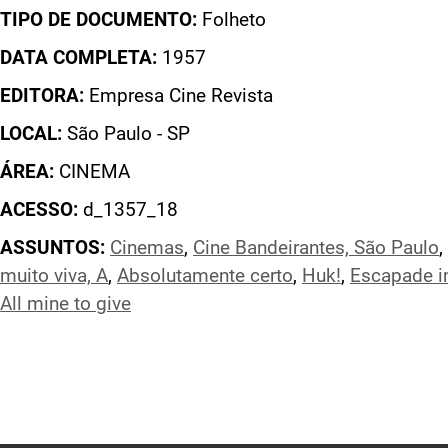
TIPO DE DOCUMENTO:
Folheto
DATA COMPLETA:
1957
EDITORA:
Empresa Cine Revista
LOCAL:
São Paulo - SP
ÁREA:
CINEMA
ACESSO:
d_1357_18
ASSUNTOS:
Cinemas
,
Cine Bandeirantes, São Paulo
,
muito viva, A
,
Absolutamente certo
,
Huk!
,
Escapade i
All mine to give