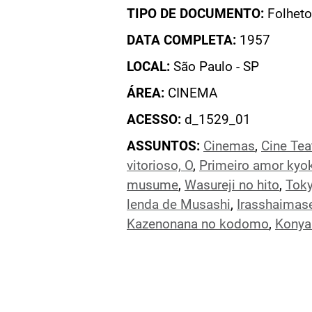
TIPO DE DOCUMENTO:
Folheto
DATA COMPLETA:
1957
LOCAL:
São Paulo - SP
ÁREA:
CINEMA
ACESSO:
d_1529_01
ASSUNTOS:
Cinemas
,
Cine Tea
vitorioso, O
,
Primeiro amor kyo
musume
,
Wasureji no hito
,
Toky
lenda de Musashi
,
Irasshaimas
Kazenonana no kodomo
,
Konya