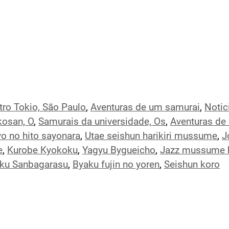
tro Tokio, São Paulo
,
Aventuras de um samurai
,
Notic
kosan, O
,
Samurais da universidade, Os
,
Aventuras de
o no hito sayonara
,
Utae seishun harikiri mussume
,
J
e
,
Kurobe Kyokoku
,
Yagyu Bygueicho
,
Jazz mussume 
ku Sanbagarasu
,
Byaku fujin no yoren
,
Seishun koro