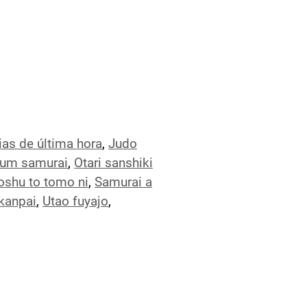
ias de última hora
,
Judo
 um samurai
,
Otari sanshiki
oshu to tomo ni
,
Samurai a
kanpai
,
Utao fuyajo
,