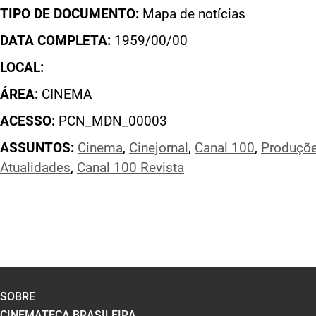
TIPO DE DOCUMENTO:
Mapa de notícias
DATA COMPLETA:
1959/00/00
LOCAL:
ÁREA:
CINEMA
ACESSO:
PCN_MDN_00003
ASSUNTOS:
Cinema
,
Cinejornal
,
Canal 100
,
Produçõe
Atualidades
,
Canal 100 Revista
SOBRE
CINEMATECA BRASILEIRA