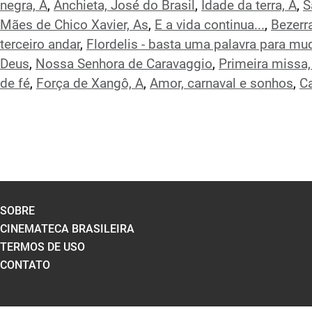
negra, A
,
Anchieta, José do Brasil
,
Idade da terra, A
,
S
Mães de Chico Xavier, As
,
E a vida continua...
,
Bezerr
terceiro andar
,
Flordelis - basta uma palavra para mu
Deus
,
Nossa Senhora de Caravaggio
,
Primeira missa,
de fé
,
Força de Xangô, A
,
Amor, carnaval e sonhos
,
Ca
SOBRE
CINEMATECA BRASILEIRA
TERMOS DE USO
CONTATO