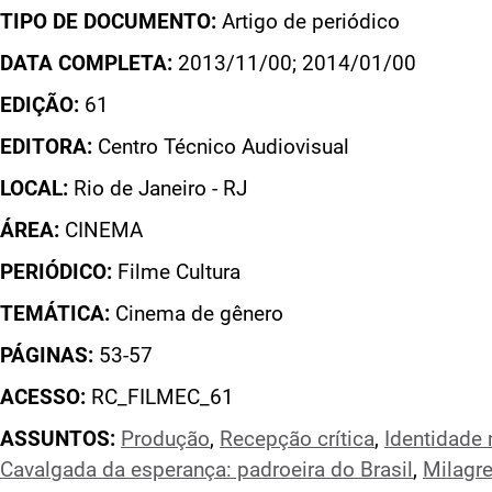
TIPO DE DOCUMENTO:
Artigo de periódico
DATA COMPLETA:
2013/11/00; 2014/01/00
EDIÇÃO:
61
EDITORA:
Centro Técnico Audiovisual
LOCAL:
Rio de Janeiro - RJ
ÁREA:
CINEMA
PERIÓDICO:
Filme Cultura
TEMÁTICA:
Cinema de gênero
PÁGINAS:
53-57
ACESSO:
RC_FILMEC_61
ASSUNTOS:
Produção
,
Recepção crítica
,
Identidade 
Cavalgada da esperança: padroeira do Brasil
,
Milagr