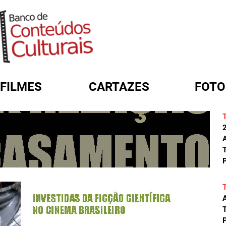
FILMES
CARTAZES
FOTO
FORMULÁRIO DE BUSCA
A
T
P
A
T
P