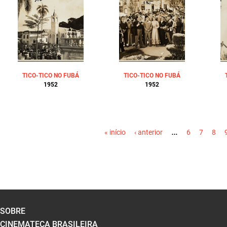
TICO-TICO NO FUBÁ
TICO-TICO NO FUBÁ
1952
1952
PÁGINAS
…
« início
‹ anterior
6
7
8
SOBRE
CINEMATECA BRASILEIRA