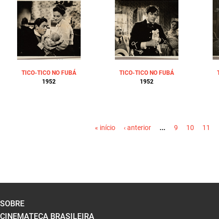
TICO-TICO NO FUBÁ
TICO-TICO NO FUBÁ
1952
1952
PÁGINAS
…
« início
‹ anterior
9
10
11
SOBRE
CINEMATECA BRASILEIRA