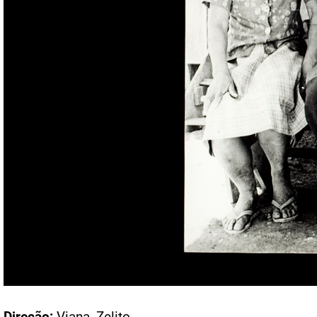
Acesso: FB_0874_002
Direção:
Viana, Zelito