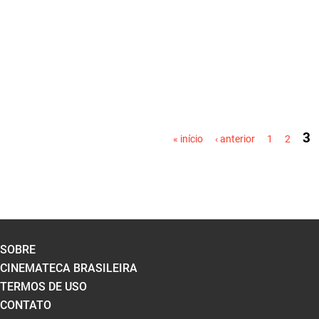
PÁGINAS
3
« início
‹ anterior
1
2
SOBRE
CINEMATECA BRASILEIRA
TERMOS DE USO
CONTATO