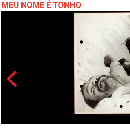
MEU NOME É TONHO
Acesso: FB_0129_162