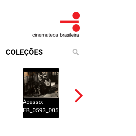
COLEÇÕES
Acesso:
Acesso:
FB_0593_005
FB_0593_006