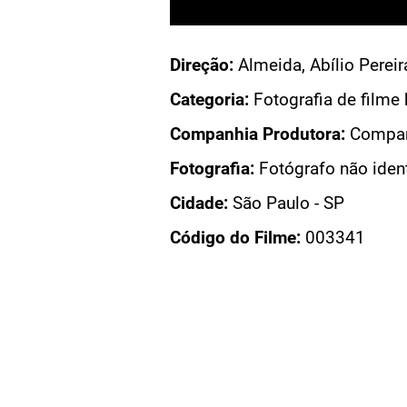
Acesso: FB_0593_002
Direção:
Almeida, Abílio Pereira de; Thiré, Carlos
Categoria:
Fotografia de filme brasileiro
Companhia Produtora:
Companhia Cinematográfi
Fotografia:
Fotógrafo não identificado
Cidade:
São Paulo - SP
Código do Filme:
003341