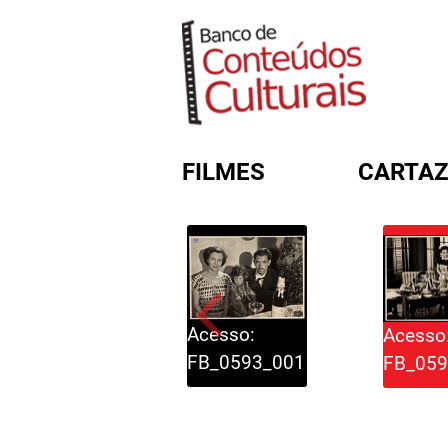
FILMES
CARTAZ
FORMULÁRIO DE BUSC
Acesso:
Acesso
FB_0593_001
FB_059