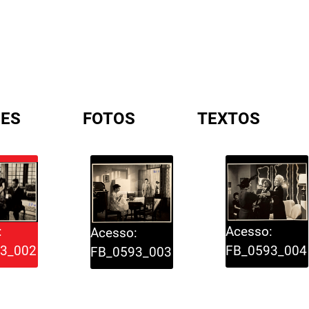
ES
FOTOS
TEXTOS
A
Acesso:
:
Acesso:
FB_0593_004
3_002
FB_0593_003