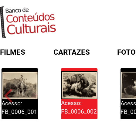
FILMES
CARTAZES
FOTO
FORMULÁRIO DE BUSCA
Acesso:
Acess
Acesso:
FB_0006_002
FB_0
FB_0006_001