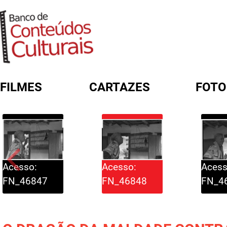
FILMES
CARTAZES
FOTO
FORMULÁRIO DE BUSCA
Acesso:
Acesso:
Acess
FN_46847
FN_46848
FN_4