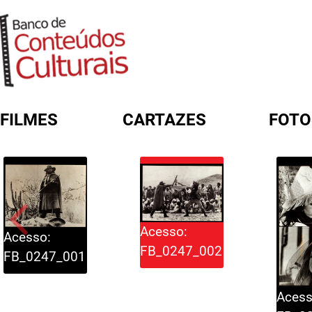
FILMES
CARTAZES
FOTO
FORMULÁRIO DE BUSCA
Acesso:
Acesso:
FB_0247_002
FB_0247_001
Acess