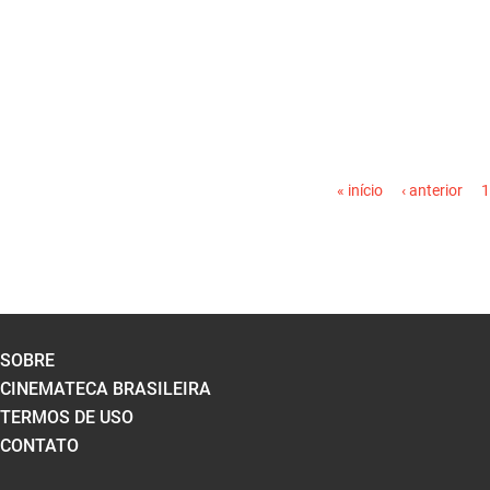
PÁGINAS
« início
‹ anterior
1
SOBRE
CINEMATECA BRASILEIRA
TERMOS DE USO
CONTATO