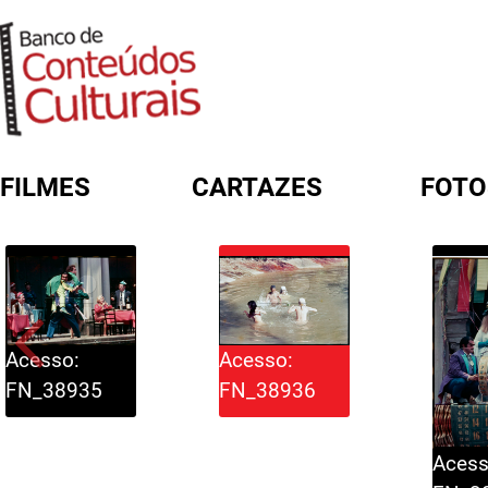
FILMES
CARTAZES
FOTO
FORMULÁRIO DE BUSCA
Acesso:
Acesso:
FN_38935
FN_38936
Acess