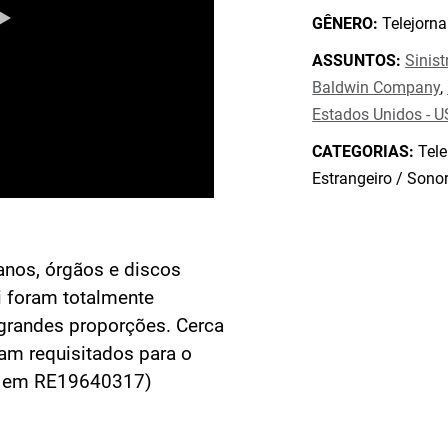
GÊNERO:
Telejorna
ASSUNTOS:
Sinist
Baldwin Company
,
Estados Unidos - U
CATEGORIAS:
Tele
Estrangeiro / Sono
ianos, órgãos e discos
 foram totalmente
 grandes proporções. Cerca
am requisitados para o
o em RE19640317)