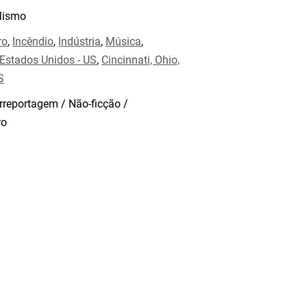
lismo
ro
,
Incêndio
,
Indústria
,
Música
,
Estados Unidos - US
,
Cincinnati, Ohio,
S
rreportagem / Não-ficção /
ro