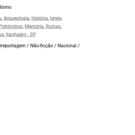
lismo
u
,
Arqueologia
,
História
,
Igreja
Patrimônio
,
Memória
,
Ruínas
,
us
,
Itanhaém - SP
rreportagem / Não-ficção / Nacional /