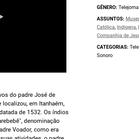
GÊNERO:
Telejorna
ASSUNTOS:
Muse
Católica
,
Indígena
,
Companhia de Jes
CATEGORIAS:
Tele
Sonoro
ivos do padre José de
te localizou, em Itanhaém,
 datada de 1532. Os índios
arebebê", denominação
Padre Voador, como era
 suas atividades, o padre