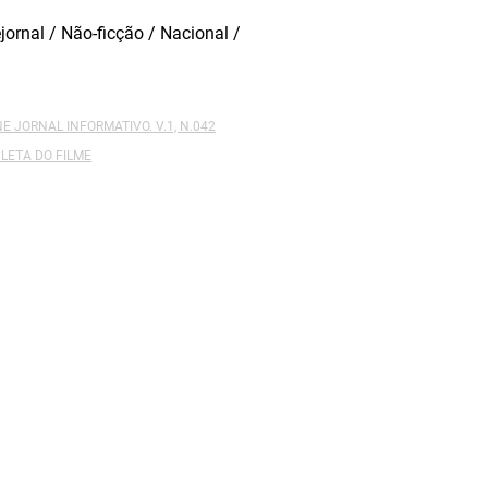
jornal / Não-ficção / Nacional /
NE JORNAL INFORMATIVO. V.1, N.042
LETA DO FILME