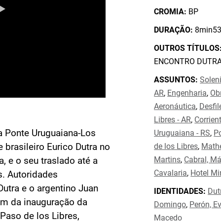
CROMIA:
BP
DURAÇÃO:
8min53
OUTROS TÍTULOS
ENCONTRO DUTRA
ASSUNTOS:
Solen
AR
,
Engenharia
,
Ob
Aeronáutica
,
Desfil
Libres - AR
,
Corrien
a Ponte Uruguaiana-Los
Uruguaiana - RS
,
Po
 brasileiro Eurico Dutra no
de los Libres
,
Mathe
Martins
,
Cabral, Má
 e o seu traslado até a
Cavalaria
,
Hotel Mi
s. Autoridades
utra e o argentino Juan
IDENTIDADES:
Dut
am da inauguração da
Domingo
,
Perón, E
Paso de los Libres,
Macedo