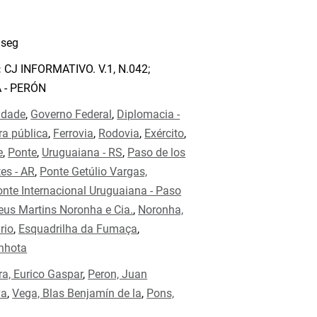
seg
:
CJ INFORMATIVO. V.1, N.042;
 - PERÓN
idade
,
Governo Federal
,
Diplomacia -
ra pública
,
Ferrovia
,
Rodovia
,
Exército
,
e
,
Ponte
,
Uruguaiana - RS
,
Paso de los
tes - AR
,
Ponte Getúlio Vargas,
nte Internacional Uruguaiana - Paso
us Martins Noronha e Cia.
,
Noronha,
rio
,
Esquadrilha da Fumaça
,
nhota
ra, Eurico Gaspar
,
Peron, Juan
va
,
Vega, Blas Benjamín de la
,
Pons,