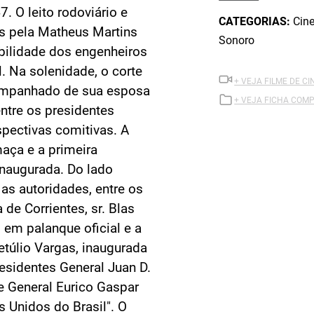
. O leito rodoviário e
CATEGORIAS:
Cine
os pela Matheus Martins
Sonoro
bilidade dos engenheiros
. Na solenidade, o corte
+ VEJA FILME DE CI
acompanhado de sua esposa
+ VEJA FICHA COMP
ntre os presidentes
espectivas comitivas. A
aça e a primeira
naugurada. Do lado
as autoridades, entre os
 de Corrientes, sr. Blas
 em palanque oficial e a
etúlio Vargas, inaugurada
esidentes General Juan D.
 e General Eurico Gaspar
s Unidos do Brasil". O