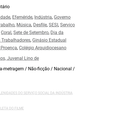
ário
idade
,
Efeméride
,
Indústria
,
Governo
rabalho
,
Música
,
Desfile
,
SESI
,
Serviço
,
Coral
,
Sete de Setembro
,
Dia da
s Trabalhadores
,
Ginásio Estadual
 Proença
,
Colégio Arquidiocesano
os, Juvenal Lino de
a-metragem / Não-ficção / Nacional /
OLENIDADES DO SERVIÇO SOCIAL DA INDÚSTRIA
LETA DO FILME