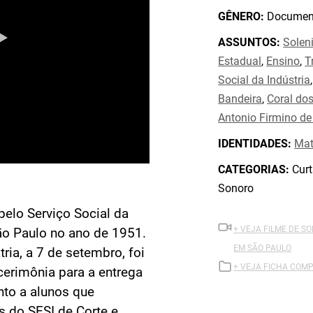
GÊNERO:
Document
ASSUNTOS:
Solen
Estadual
,
Ensino
,
T
Social da Indústria
Bandeira
,
Coral do
Antonio Firmino de
IDENTIDADES:
Mat
CATEGORIAS:
Curt
Sonoro
elo Serviço Social da
+ VEJA FILME DE S
São Paulo no ano de 1951.
EM SÃO PAULO
ia, a 7 de setembro, foi
+ VEJA FICHA COMP
cerimônia para a entrega
nto a alunos que
s do SESI de Corte e