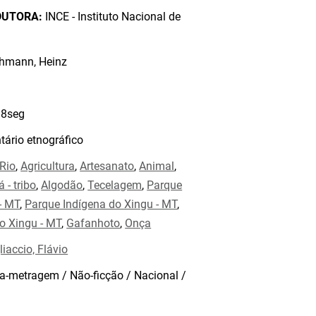
DUTORA:
INCE - Instituto Nacional de
hmann, Heinz
8seg
ário etnográfico
Rio
,
Agricultura
,
Artesanato
,
Animal
,
 - tribo
,
Algodão
,
Tecelagem
,
Parque
- MT
,
Parque Indígena do Xingu - MT
,
to Xingu - MT
,
Gafanhoto
,
Onça
liaccio, Flávio
a-metragem / Não-ficção / Nacional /