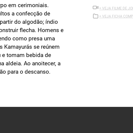
orpo em cerimoniais.
+ VEJA FILME DE 
ltos a confecção de
+ VEJA FICHA COMP
partir do algodão; índio
onstruir flecha. Homens e
zendo como presa uma
ças Kamayurás se reúnem
ju e tomam bebida de
 aldeia. Ao anoitecer, a
ção para o descanso.