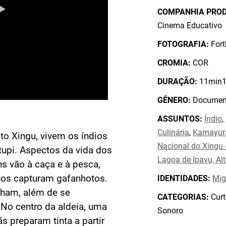
COMPANHIA PRO
Cinema Educativo
FOTOGRAFIA:
Fort
CROMIA:
COR
DURAÇÃO:
11min1
GÊNERO:
Document
ASSUNTOS:
Índio
,
Culinária
,
Kamayurá
to Xingu, vivem os índios
Nacional do Xingu 
tupi. Aspectos da vida dos
Lagoa de Ipavu, Al
 vão à caça e à pesca,
nos capturam gafanhotos.
IDENTIDADES:
Mig
nham, além de se
CATEGORIAS:
Curt
No centro da aldeia, uma
Sonoro
 preparam tinta a partir