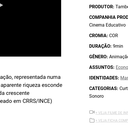
PRODUTOR:
Tambel
COMPANHIA PRO
Cinema Educativo
CROMIA:
COR
DURAÇÃO:
9min
GÊNERO:
Animaçã
ASSUNTOS:
Econ
lação, representada numa
IDENTIDADES:
Mar
 aparente riqueza esconde
CATEGORIAS:
Curt
da crescente
Sonoro
aseado em CRRS/INCE)
+ VEJA FILME DE I
+ VEJA FICHA COMP