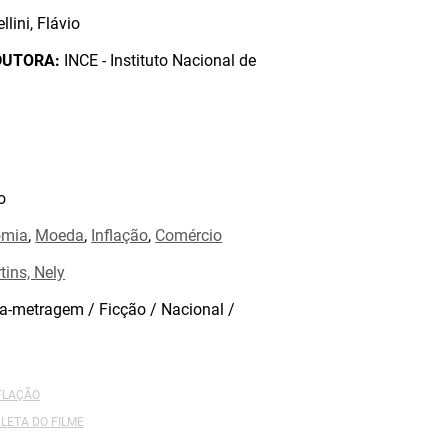
lini, Flávio
DUTORA:
INCE - Instituto Nacional de
o
omia
,
Moeda
,
Inflação
,
Comércio
tins, Nely
a-metragem / Ficção / Nacional /
NFLAÇÃO
LETA DO FILME