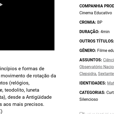
COMPANHIA PRO
Cinema Educativo
CROMIA:
BP
DURAÇÃO:
4min
OUTROS TÍTULOS
GÊNERO:
Filme edu
ASSUNTOS:
Ciênc
Observatório Nacio
incípios e formas de
Clepsidra
,
Sextante
 movimento de rotação da
tos (relógios,
IDENTIDADES:
Mat
, teodolito, luneta
CATEGORIAS:
Curt
ta), desde a Antigüidade
Silencioso
es aos mais precisos.
E)