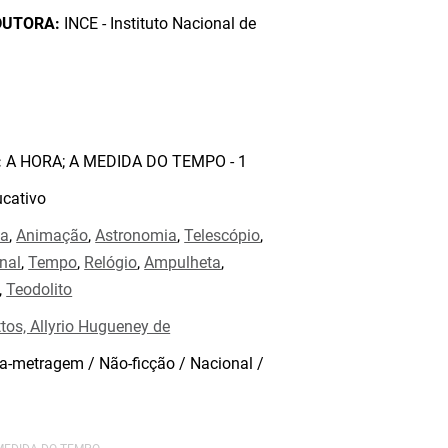
DUTORA:
INCE - Instituto Nacional de
:
A HORA; A MEDIDA DO TEMPO - 1
cativo
ia
,
Animação
,
Astronomia
,
Telescópio
,
nal
,
Tempo
,
Relógio
,
Ampulheta
,
,
Teodolito
tos, Allyrio Hugueney de
a-metragem / Não-ficção / Nacional /