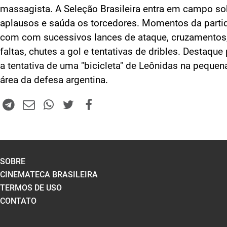
massagista. A Seleção Brasileira entra em campo s
aplausos e saúda os torcedores. Momentos da parti
com com sucessivos lances de ataque, cruzamentos
faltas, chutes a gol e tentativas de dribles. Destaque
a tentativa de uma "bicicleta" de Leônidas na pequen
área da defesa argentina.
SOBRE
CINEMATECA BRASILEIRA
TERMOS DE USO
CONTATO