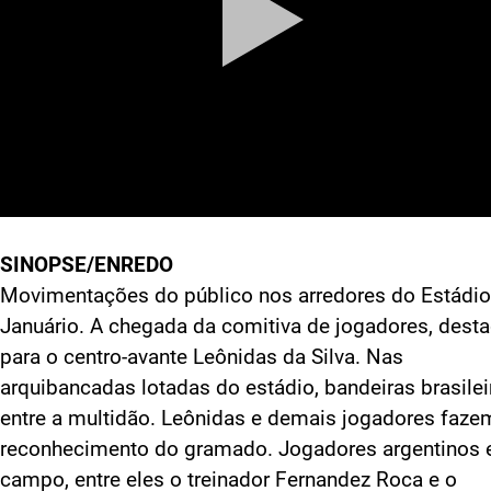
SINOPSE/ENREDO
Movimentações do público nos arredores do Estádi
Januário. A chegada da comitiva de jogadores, dest
para o centro-avante Leônidas da Silva. Nas
arquibancadas lotadas do estádio, bandeiras brasilei
entre a multidão. Leônidas e demais jogadores faze
reconhecimento do gramado. Jogadores argentinos
campo, entre eles o treinador Fernandez Roca e o