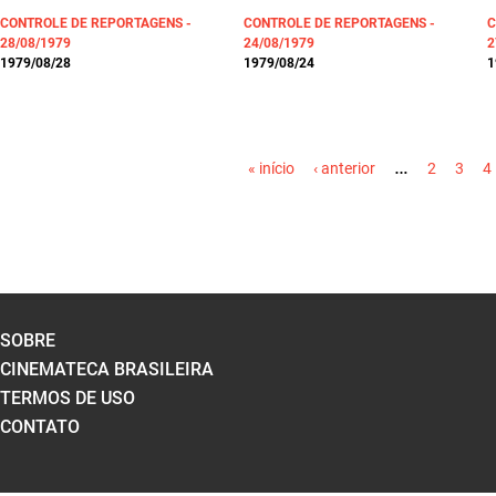
CONTROLE DE REPORTAGENS -
CONTROLE DE REPORTAGENS -
C
28/08/1979
24/08/1979
2
1979/08/28
1979/08/24
1
PÁGINAS
…
« início
‹ anterior
2
3
4
SOBRE
CINEMATECA BRASILEIRA
TERMOS DE USO
CONTATO