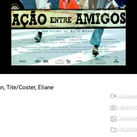
, Tite/Coster, Eliane
+ VEJA MA
+ VEJA FO
+ VEJA CA
+ VEJA FI