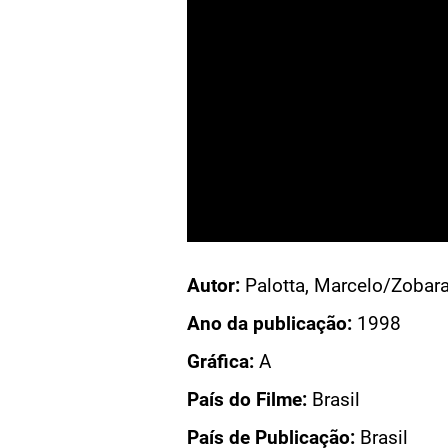
Acesso: CN 1763
Autor:
Palotta, Marcelo/Zobaran
AÇÃO ENTRE AMIGOS
Ano da publicação:
1998
AÇÃO ENTRE AMIGOS
Gráfica:
A
O ENTRE AMIGOS
País do Filme:
Brasil
DO FILME
País de Publicação:
Brasil