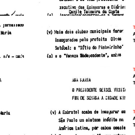
A
T
A
T
A
T