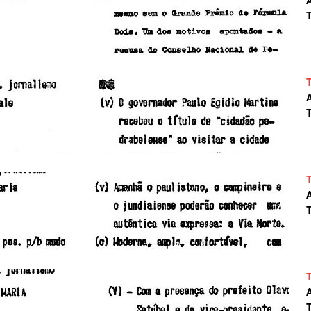
A
T
A
T
A
T
A
T