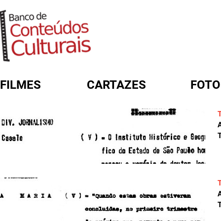
FILMES
CARTAZES
FOTO
FORMULÁRIO DE BUSCA
A
T
A
T