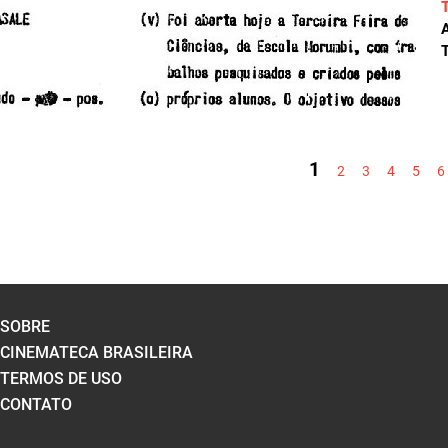
A
T
PÁGINAS
1
2
3
4
5
6
SOBRE
CINEMATECA BRASILEIRA
TERMOS DE USO
CONTATO