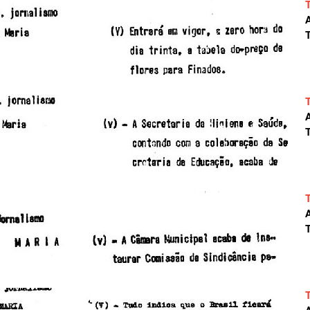
A
T
A
T
A
T