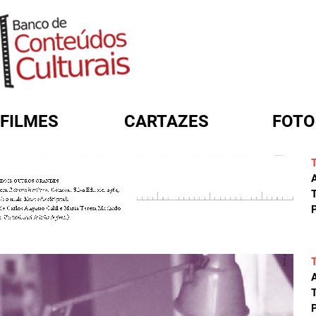
FILMES
CARTAZES
FOTO
FORMULÁRIO DE BUSCA
A
T
P
A
T
P