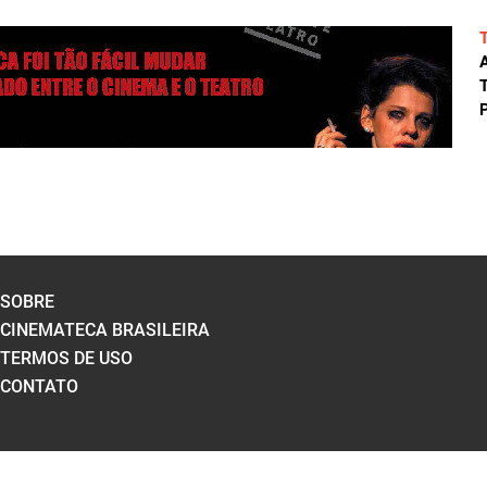
A
T
P
SOBRE
CINEMATECA BRASILEIRA
TERMOS DE USO
CONTATO