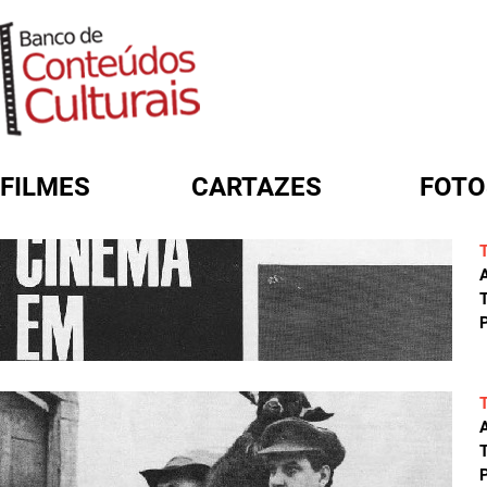
FILMES
CARTAZES
FOTO
FORMULÁRIO DE BUSCA
A
T
P
A
T
P