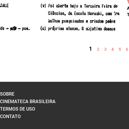
A
T
PÁGINAS
1
2
3
4
5
6
SOBRE
CINEMATECA BRASILEIRA
TERMOS DE USO
CONTATO