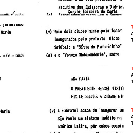
A
T
A
T
A
T