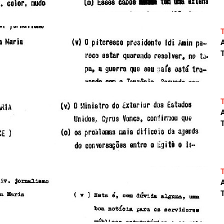
A
T
A
T
A
T