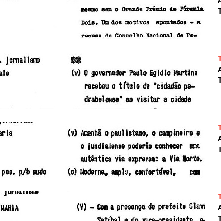
A
T
A
T
A
T
A
T