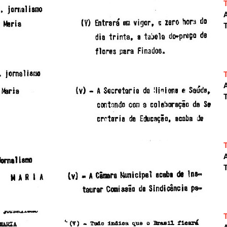
A
T
A
T
A
T