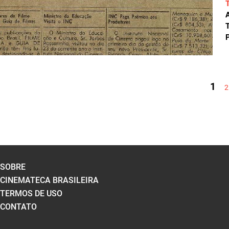
A
T
P
PÁGINAS
1
2
SOBRE
CINEMATECA BRASILEIRA
TERMOS DE USO
CONTATO