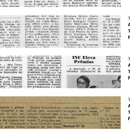
A
T
P
A
T
P
A
T
P