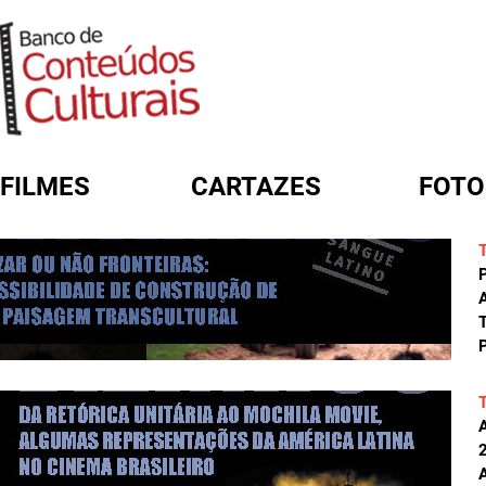
FILMES
CARTAZES
FOTO
FORMULÁRIO DE BUSCA
A
T
P
A