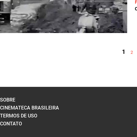
C
PÁGINAS
1
2
SOBRE
CINEMATECA BRASILEIRA
TERMOS DE USO
CONTATO