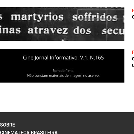
C
C
SOBRE
CINEMATECA BRASILEIRA