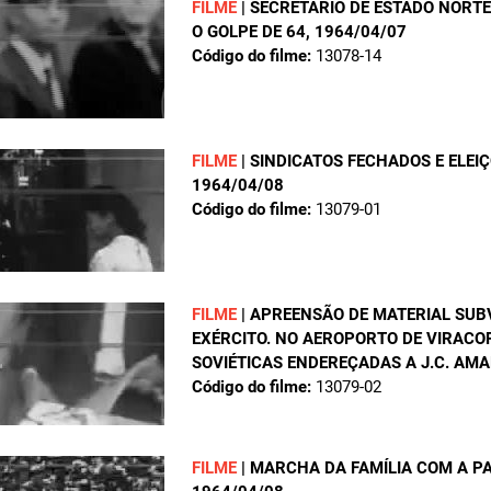
FILME
|
SECRETÁRIO DE ESTADO NORT
O GOLPE DE 64
, 1964/04/07
Código do filme:
13078-14
FILME
|
SINDICATOS FECHADOS E ELEIÇ
1964/04/08
Código do filme:
13079-01
FILME
|
APREENSÃO DE MATERIAL SUBV
EXÉRCITO. NO AEROPORTO DE VIRACO
SOVIÉTICAS ENDEREÇADAS A J.C. AM
Código do filme:
13079-02
FILME
|
MARCHA DA FAMÍLIA COM A PA