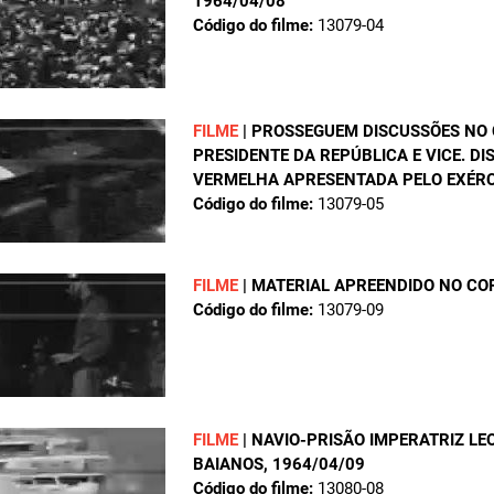
1964/04/08
Código do filme:
13079-04
FILME
|
PROSSEGUEM DISCUSSÕES NO 
PRESIDENTE DA REPÚBLICA E VICE. D
VERMELHA APRESENTADA PELO EXÉRC
Código do filme:
13079-05
FILME
|
MATERIAL APREENDIDO NO CO
Código do filme:
13079-09
FILME
|
NAVIO-PRISÃO IMPERATRIZ LE
BAIANOS
, 1964/04/09
Código do filme:
13080-08