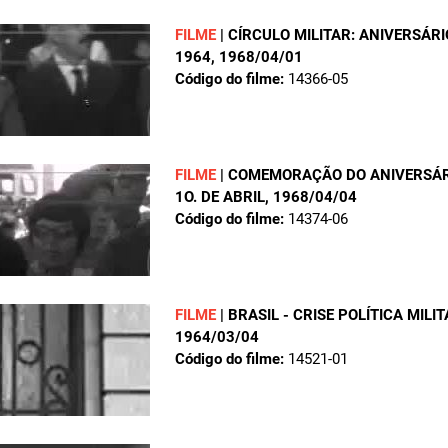
FILME
|
CÍRCULO MILITAR: ANIVERSÁRI
1964
, 1968/04/01
Código do filme:
14366-05
FILME
|
COMEMORAÇÃO DO ANIVERSÁRI
1O. DE ABRIL
, 1968/04/04
Código do filme:
14374-06
FILME
|
BRASIL - CRISE POLÍTICA MILI
1964/03/04
Código do filme:
14521-01