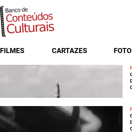
FILMES
CARTAZES
FOTO
FORMULÁRIO DE BUSCA
D
C
D
C