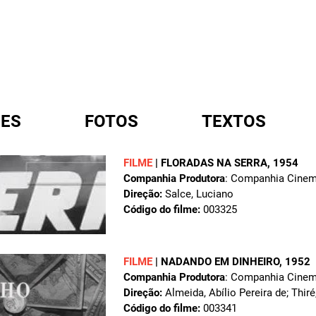
ES
FOTOS
TEXTOS
FILME
|
FLORADAS NA SERRA
, 1954
Companhia Produtora
: Companhia Cinema
A
Direção:
Salce, Luciano
Código do filme:
003325
FILME
|
NADANDO EM DINHEIRO
, 1952
Companhia Produtora
: Companhia Cinema
Direção:
Almeida, Abílio Pereira de; Thiré
Código do filme:
003341