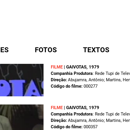
ES
FOTOS
TEXTOS
FILME
|
GAIVOTAS
, 1979
Companhia Produtora
: Rede Tupi de Tele
A
Direção:
Abujamra, Antônio; Martins, Hen
Código do filme:
000277
FILME
|
GAIVOTAS
, 1979
Companhia Produtora
: Rede Tupi de Tele
Direção:
Abujamra, Antônio; Martins, Hen
Código do filme:
000357