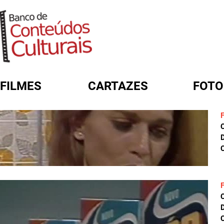
FILMES
CARTAZES
FOTO
FORMULÁRIO DE BUSCA
D
C
D
C